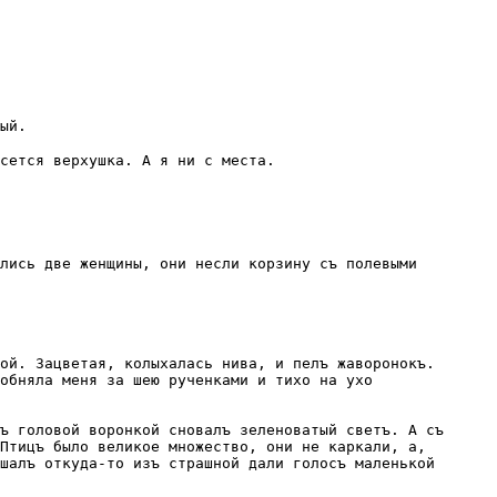
ый.
сется верхушка. А я ни с места.
лись две женщины, они несли корзину съ полевыми
ой. Зацветая, колыхалась нива, и пелъ жаворонокъ.
обняла меня за шею рученками и тихо на ухо
ъ головой воронкой сновалъ зеленоватый светъ. А съ
Птицъ было великое множество, они не каркали, а,
шалъ откуда-то изъ страшной дали голосъ маленькой