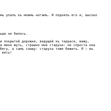
мъ упалъ къ моимъ ногамъ. Я поднялъ его и, высоко
ьше не билось.
и покрытой дорожкe, ведущей къ террасe, вижу,
а меня жуть, страшно мнe старухи: не спроста она
бeгу, а самъ слышу: старуха тоже бeжитъ. Я — въ
 весь!