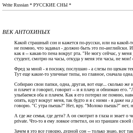
Write Russian * РУССКИЕ СНЫ *
ВЕК АНТОХИНЫХ
Какой страшный сон и кажется по-русски, или на какой-то 
не помню, что задавал - должно быть это по-английски. И 
как я -- какая-то пена вокруг рта. "Не могу сейчас, у меня
студент, смотрю на часы, откуда у меня эти часы, не мои!
Фред за мной - я посижу, послушаю - а слезы по щекам тек
Тут еще какие-то уличные типы, но главное, сначала одна,
Собираю свои папки, одна, другая, вот еще... сколько же
и плачет и говорит, говорит -- и я плачу и обнимаю его.
улыбаемся оба и плачем. Как я его потерял не помню, нав
опять, идут вокруг меня, так будто и я с ними - я даже 
говорю. "С утра пьешь?" Нет, вру. "Молоко пьешь?" нет, н
А где же семья, где дети? А он смотрит в глаза и знает о ч
private. Что-то я ему ловкое ответил, он из траншеи своей
Зачем я это все говорю, дурной сон -- только знаю, вот т