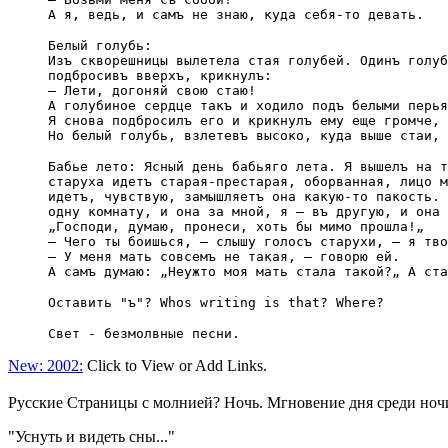
А я, ведь, и самъ не знаю, куда себя-то дeвать.
Бeлый голубь:
Изъ скворешницы вылетeла стая голубей. Одинъ голуб
подбросивъ вверхъ, крикнулъ:
— Лети, догоняй свою стаю!
А голубиное сердце такъ и ходило подъ бeлыми перья
Я снова подбросилъ его и крикнулъ ему еще громче, 
Но бeлый голубь, взлетeвъ высоко, куда выше стаи, 
Бабье лeто: Ясный день бабьяго лeта. Я вышелъ на т
старуха идетъ старая-престарая, оборванная, лицо м
идетъ, чувствую, замышляетъ она какую-то пакость. 
одну комнату, и она за мной, я — въ другую, и она 
„Господи, думаю, пронеси, хоть бы мимо прошла!„
— Чего ты боишься, — слышу голосъ старухи, — я тво
— У меня мать совсeмъ не такая, — говорю ей.
А самъ думаю: „Неужто моя мать стала такой?„ А ста
Оставить "ъ"? Whos writing is that? Where?
Свет - безмолвные песни.
New: 2002:
Click to View or Add Links.
Русские Страницы с молнией? Ночь. Мгновение дня среди ноч
"Уснуть и видеть сны..."