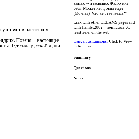
выпью -- и засыпаю. Жалко мне
себя. Может не пропал еще?
(Молчат) "Что не отвечаешь?"
Link with other DREAMS pages and
with Hamlet2002 + nonfiction. At
исутствует в настоящем.
least here, on the web.
ридрих. Поэзия -- настоящее
Dangerous Liaisons:
Click to View
ания. Тут сила русской души.
or Add Text.
Summary
Questions
Notes