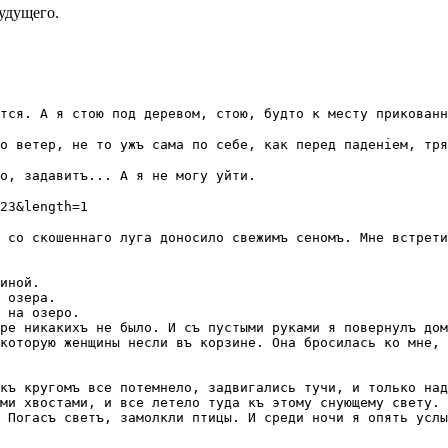
удущего.
тся. А я стою под деревом, стою, будто к месту прикованн
о ветер, не то ужъ сама по себе, как перед паденіем, тря
о, задавитъ... А я не могу уйти.
23&length=1
 со скошеннаго луга доносило свежимъ сеномъ. Мне встрети
иной.
 озера.
 на озеро.
ре никакихъ не было. И съ пустыми руками я повернулъ дом
которую женщины несли въ корзине. Она бросилась ко мне, 
къ кругомъ все потемнело, задвигались тучи, и только над
ми хвостами, и все летeло туда къ этому снующему свету. 
 Погасъ светъ, замолкли птицы. И среди ночи я опять услы