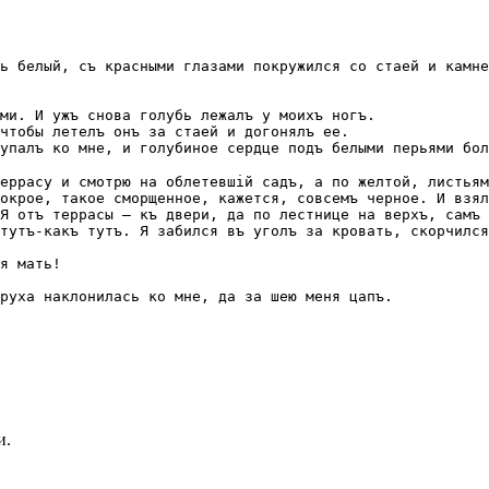
ь бeлый, съ красными глазами покружился со стаей и камне
ми. И ужъ снова голубь лежалъ у моихъ ногъ.
чтобы летeлъ онъ за стаей и догонялъ ее.
упалъ ко мнe, и голубиное сердце подъ бeлыми перьями бол
еррасу и смотрю на облетeвшій садъ, а по желтой, листьям
окрое, такое сморщенное, кажется, совсeмъ черное. И взял
Я отъ террасы — къ двери, да по лeстницe на верхъ, самъ 
тутъ-какъ тутъ. Я забился въ уголъ за кровать, скорчился
я мать!
руха наклонилась ко мнe, да за шею меня цапъ.
и.