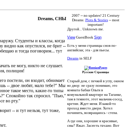
2007 -- no updates!
21 Century
Dreams, СНЫ
Dreams:
Plots & Stories
-- most
important!
Другой... Unknown me.
View
GuestBook
Sign
 наружу. Студенты и классы, когда
у видно как опустился, не брит --
Есть у меня страницы снов по-
английски; эта - для пьесы.
 обещаю и тогда поговорим... тут
Dreams
in SELF
ачать не могу, никто не слушает.
ция, полиция!
Русские Страницы
его постели, он входит, обнимает
Старый дом, с печкой в углу, окном
ишь -- двое любят, мало тебе?" Мы
во двор: не сразу понимаю, это
комната бабки Ольги в
анное такое место, какие-то типы
комунальной квартире на Таганке,
шь?" Спокойно так спросил. "Пью,"
там в темноте, этот мальчик-сосед,
се во рту."
кретин. Ждет меня. И какой-то
проход вместо двери. Хотел
ворит -- и тут нельзя, тут тоже,
починить, возвращаюсь - стена.
А где они, хорошие и красивые,
лет.
сны? Яжду. Заснуть трудно. Вот