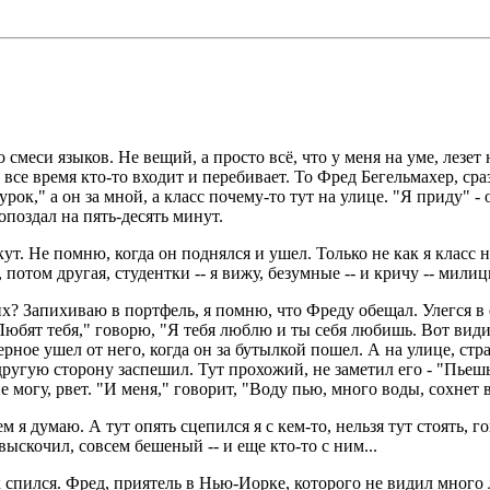
смеси языков. Не вещий, а просто всё, что у меня на уме, лезет
все время кто-то входит и перебивает. То Фред Бегельмахер, сраз
 урок," а он за мной, а класс почему-то тут на улице. "Я приду" -
 опоздал на пять-десять минут.
ут. Не помню, когда он поднялся и ушел. Только не как я класс н
 потом другая, студентки -- я вижу, безумные -- и кричу -- мили
 их? Запихиваю в портфель, я помню, что Фреду обещал. Улегся в 
 "Любят тебя," говорю, "Я тебя люблю и ты себя любишь. Вот вид
ерное ушел от него, когда он за бутылкой пошел. А на улице, стр
на другую сторону заспешил. Тут прохожий, не заметил его - "Пье
е могу, рвет. "И меня," говорит, "Воду пью, много воды, сохнет в
ем я думаю. А тут опять сцепился я с кем-то, нельзя тут стоять, го
 выскочил, совсем бешеный -- и еще кто-то с ним...
ак спился. Фред, приятель в Нью-Иорке, которого не видил много 