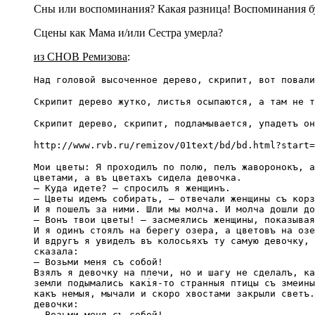
Сны или воспоминания? Какая разница! Воспоминания б
Сцены как Мама и/или Сестра умерла?
из СНОВ Ремизова
:
Над головой высоченное дерево, скрипит, вот повали
Скрипит дерево жутко, листья осыпаются, а там не т
Скрипит дерево, скрипит, подламывается, упадетъ он
http://www.rvb.ru/remizov/01text/bd/bd.html?start=
Мои цветы: Я проходилъ по полю, пелъ жаворонокъ, а
цветами, а въ цветахъ сидела девочка.
— Куда идете? — спросилъ я женщинъ.
— Цветы идемъ собирать, — отвечали женщины съ корз
И я пошелъ за ними. Шли мы молча. И молча дошли до
— Вонъ твои цветы! — засмеялись женщины, показывая
И я одинъ стоялъ на берегу озера, а цветовъ на озе
И вдругъ я увиделъ въ колосьяхъ ту самую девочку, 
сказала:
— Возьми меня съ собой!
Взялъ я девочку на плечи, но и шагу не сделалъ, ка
земли подымались какія-то странныя птицы съ змеины
какъ немыя, мычали и скоро хвостами закрыли светъ.
девочки:
— Возьми меня съ собой!